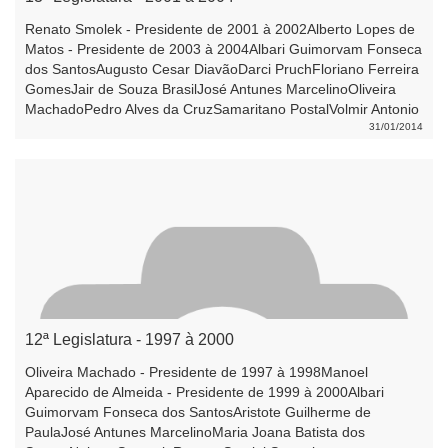
Renato Smolek - Presidente de 2001 à 2002Alberto Lopes de
Matos - Presidente de 2003 à 2004Albari Guimorvam Fonseca
dos SantosAugusto Cesar DiavãoDarci PruchFloriano Ferreira
GomesJair de Souza BrasilJosé Antunes MarcelinoOliveira
MachadoPedro Alves da CruzSamaritano PostalVolmir Antonio
AgostiniWaldir José Pegoraro
31/01/2014
12ª Legislatura - 1997 à 2000
Oliveira Machado - Presidente de 1997 à 1998Manoel
Aparecido de Almeida - Presidente de 1999 à 2000Albari
Guimorvam Fonseca dos SantosAristote Guilherme de
PaulaJosé Antunes MarcelinoMaria Joana Batista dos