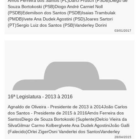
Amós Ferreira dos Santos (PL)Darci Prusch (PSDB)Diego de
Souza Bortokoski (PSB)Diogo André Carniel Noll
(PSDB)Edemilson dos Santos (PSDB)Isaias Trambulak
(PMDB)Ivete Ana Dudek Agostini (PSD)Joares Sartori
(PT)Sergio Luiz dos Santos (PSB)Vanderley Dorini
(PMDB)Walmir Antonio Giordani (PSB)
03/01/2017
16ª Legislatura - 2013 à 2016
Agnaldo de Oliveira - Presidente de 2013 à 2014João Carlos
dos Santos - Presidente de 2015 à 2016Amós Ferreira dos
SantosDiego de Souza Bortokoski (Suplente)Delcio Vieira da
SilvaGilmar Carmo KolbergIvete Ana Dudek AgostiniJoão Galli
(Falecido)Orlei ZigerOsni Vanderlei dos SantosVanderley
DoriniWalmir Antonio Giordani
28/04/2015