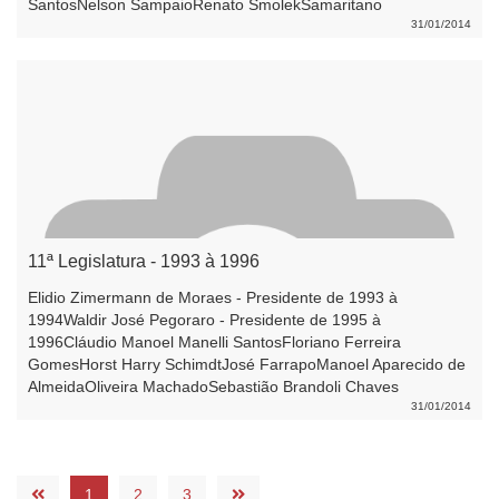
SantosNelson SampaioRenato SmolekSamaritano
PostalVolmir Antonio AgostiniWaldir José Pegoraro
31/01/2014
11ª Legislatura - 1993 à 1996
Elidio Zimermann de Moraes - Presidente de 1993 à
1994Waldir José Pegoraro - Presidente de 1995 à
1996Cláudio Manoel Manelli SantosFloriano Ferreira
GomesHorst Harry SchimdtJosé FarrapoManoel Aparecido de
AlmeidaOliveira MachadoSebastião Brandoli Chaves
31/01/2014
1
2
3