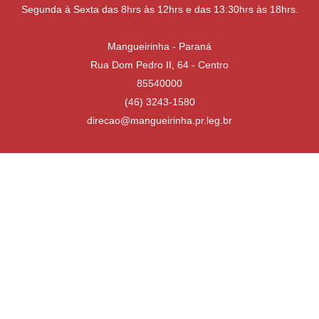
Segunda à Sexta das 8hrs às 12hrs e das 13:30hrs às 18hrs.
Mangueirinha - Paraná
Rua Dom Pedro II, 64 - Centro
85540000
(46) 3243-1580
direcao@mangueirinha.pr.leg.br
Desenvolvido por
Atualizado Quinta-feira, 16 de Julho de 2026 às 13:31:02