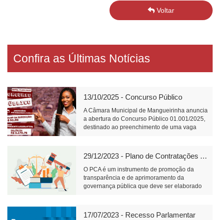
Voltar
Confira as Últimas Notícias
13/10/2025 - Concurso Público
A Câmara Municipal de Mangueirinha anuncia
a abertura do Concurso Público 01.001/2025,
destinado ao preenchimento de uma vaga
para o cargo de Atendente Legislativo, com
carga horária de 40 horas semanais e salário
de R$ 3.170,75.📝 Link para inscrição:
29/12/2023 - Plano de Contratações Anual
https://www.fundacaofafipa.org.br/informacoes/4096/
O PCA é um instrumento de promoção da
transparência e de aprimoramento da
governança pública que deve ser elaborado
pelos órgãos responsáveis pelo planejamento
de cada ente federativo, divulgado e mantido
à disposição do público em sítio eletrônico
17/07/2023 - Recesso Parlamentar
oficial e observado na realização de licitações