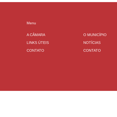
Menu
A CÂMARA
O MUNICÍPIO
LINKS ÚTEIS
NOTÍCIAS
CONTATO
CONTATO
Atualizado Quinta-feira, 16 de Julho de 2026 às 13:31