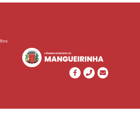
8hrs.
Desenvolvido por