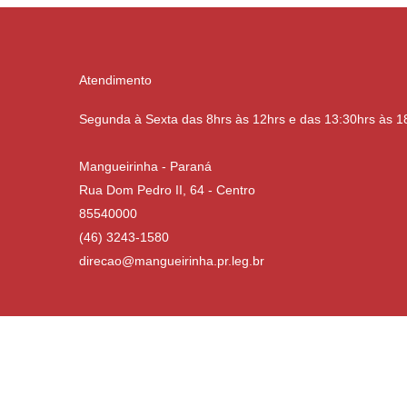
Atendimento
Segunda à Sexta das 8hrs às 12hrs e das 13:30hrs às 1
Mangueirinha - Paraná
Rua Dom Pedro II, 64 - Centro
85540000
(46) 3243-1580
direcao@mangueirinha.pr.leg.br
:02