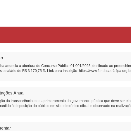
co
ha anuncia a abertura do Concurso Público 01.001/2025, destinado ao preenchime
 e salário de R$ 3.170,75.📝 Link para inscrição: https://www.fundacaofafipa.org.
atações Anual
ão da transparência e de aprimoramento da governança pública que deve ser ela
antido à disposição do público em sítio eletrônico oficial e observado na realizaç
mentar