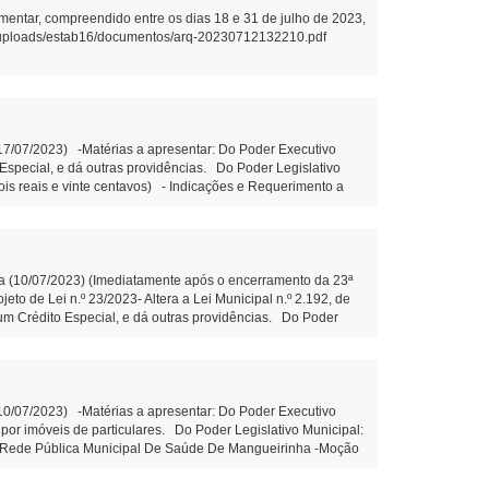
mentar, compreendido entre os dias 18 e 31 de julho de 2023,
.br/uploads/estab16/documentos/arq-20230712132210.pdf
(17/07/2023) -Matérias a apresentar: Do Poder Executivo
o Especial, e dá outras providências. Do Poder Legislativo
dois reais e vinte centavos) - Indicações e Requerimento a
 estrada da Balsa da Comunidade da Bela Vista, mais
dicação n.º 92/2023- Que o Poder Executivo municipal
e. (Diego Bortokoski) -Matérias constantes na Ordem do Dia
 30 de junho de 2021. -Projeto de Lei n.º 27/2023- Fica
eira Votação: -Projeto de Lei n.º 28/2023- Autoriza o Poder
nha (10/07/2023) (Imediatamente após o encerramento da 23ª
pais de Mangueirinha e dá outras providências. Do Poder
to de Lei n.º 23/2023- Altera a Lei Municipal n.º 2.192, de
nemérito ao Sr. Ernany Schreiner Serpa. (Alexandre Monteiro
e um Crédito Especial, e dá outras providências. Do Poder
nemérito ao Sr. Ernany Schreiner Serpa. (Alexandre Monteiro –
(10/07/2023) -Matérias a apresentar: Do Poder Executivo
 por imóveis de particulares. Do Poder Legislativo Municipal:
Na Rede Pública Municipal De Saúde De Mangueirinha -Moção
23- Moção de aplausos ao Sr. Paulo Sergio Ganze. (Edemilson
 a instalação de galerias de água pluvial no prolongamento