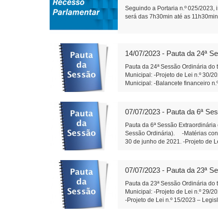
Seguindo a Portaria n.º 025/2023,
será das 7h30min até as 11h30min.
14/07/2023 - Pauta da 24ª Se
Pauta da 24ª Sessão Ordinária do t
Municipal: -Projeto de Lei n.º 30/
Municipal: -Balancete financeiro n
serem apresentadas: -Indicação n.
especificamente no entroncamento 
distribua calcário dolomítico aos
07/07/2023 - Pauta da 6ª Ses
Do Poder Executivo Municipal: -Em 
autorizada a abertura, no orçament
Pauta da 6ª Sessão Extraordinária
Executivo Municipal a firmar tran
Sessão Ordinária). -Matérias const
Legislativo Municipal: -Em segunda
30 de junho de 2021. -Projeto de L
– Xandão) Edemilson dos Santos
Legislativo Municipal: -Em primeir
Xandão) Edemilson dos Santos 1
07/07/2023 - Pauta da 23ª Se
Pauta da 23ª Sessão Ordinária do t
Municipal: -Projeto de Lei n.º 29/
-Projeto de Lei n.º 15/2023 – Le
de Aplausos n.º 02/2023- Moção de
dos Santos) - Indicações e Requer