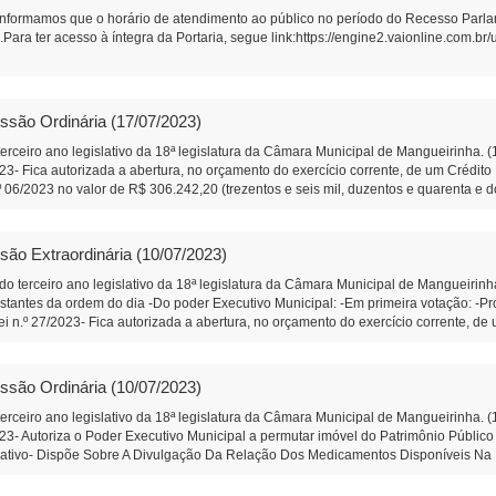
 informamos que o horário de atendimento ao público no período do Recesso Parla
Para ter acesso à íntegra da Portaria, segue link:https://engine2.vaionline.com
ssão Ordinária (17/07/2023)
erceiro ano legislativo da 18ª legislatura da Câmara Municipal de Mangueirinha. 
2023- Fica autorizada a abertura, no orçamento do exercício corrente, de um Crédit
.º 06/2023 no valor de R$ 306.242,20 (trezentos e seis mil, duzentos e quarenta e 
º 91/2023- Que o Poder Executivo faça a instalação de uma lixeira comunitária na
que dá acesso as propriedades das Famílias Lima, e Lara. (Diego Bortokoski) -In
 produtores da Associação de Produtores Rurais da Comunidade de Linha Boa Sort
são Extraordinária (10/07/2023)
Segunda Votação: -Projeto de Lei n.º 23/2023- Altera a Lei Municipal n.º 2.192, de
o do exercício corrente, de um Crédito Especial, e dá outras providências. Em Prim
 do terceiro ano legislativo da 18ª legislatura da Câmara Municipal de Mangueiri
sferência voluntaria com a ASERMAN – Associação dos Servidores Públicos Munici
antes da ordem do dia -Do poder Executivo Municipal: -Em primeira votação: -Proje
 votação: -Projeto de Lei n.º 12/2023 – Legislativo-Concede Título de Cidadão Be
ei n.º 27/2023- Fica autorizada a abertura, no orçamento do exercício corrente, d
 1º Secretário da Câmara Municipal de Mangueirinha
a votação: -Projeto de Lei n.º 12/2023 – Legislativo-Concede Título de Cidadão Be
º Secretário da Câmara Municipal de Mangueirinha
ssão Ordinária (10/07/2023)
erceiro ano legislativo da 18ª legislatura da Câmara Municipal de Mangueirinha. 
2023- Autoriza o Poder Executivo Municipal a permutar imóvel do Patrimônio Público
gislativo- Dispõe Sobre A Divulgação Da Relação Dos Medicamentos Disponíveis 
 aplausos ao Sr. Santin Dorini. (Diego Bortokoski) -Moção de Aplausos n.º 03/20
imento a serem apresentadas: -Indicação n.º 90/2023- Que o Poder Executivo faça