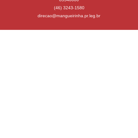
(46) 3243-1580
direcao@mangueirinha.pr.leg.br
Desenvolvido por
Atualizado Quinta-feira, 16 de Julho de 2026 às 13:31:02