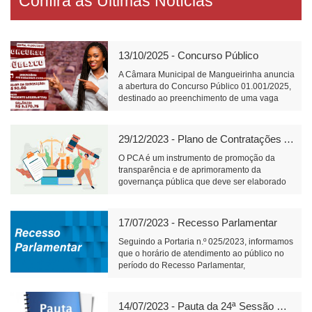
Confira as Últimas Notícias
13/10/2025 - Concurso Público
A Câmara Municipal de Mangueirinha anuncia
a abertura do Concurso Público 01.001/2025,
destinado ao preenchimento de uma vaga
para o cargo de Atendente Legislativo, com
carga horária de 40 horas semanais e salário
de R$ 3.170,75.📝 Link para inscrição:
29/12/2023 - Plano de Contratações Anual
https://www.fundacaofafipa.org.br/informacoes/4096/
O PCA é um instrumento de promoção da
transparência e de aprimoramento da
governança pública que deve ser elaborado
pelos órgãos responsáveis pelo planejamento
de cada ente federativo, divulgado e mantido
à disposição do público em sítio eletrônico
17/07/2023 - Recesso Parlamentar
oficial e observado na realização de licitações
e na execução dos contratos.
Seguindo a Portaria n.º 025/2023, informamos
que o horário de atendimento ao público no
período do Recesso Parlamentar,
compreendido entre os dias 18 e 31 de julho
de 2023, será das 7h30min até as
11h30min.Para ter acesso à íntegra da
14/07/2023 - Pauta da 24ª Sessão Ordinária (17/07/2023)