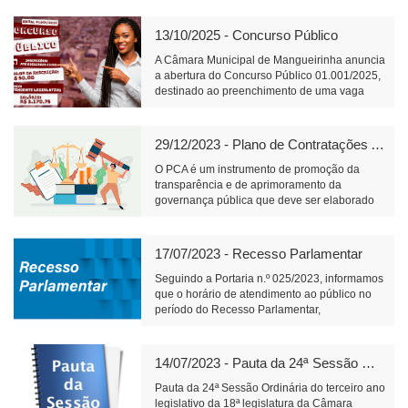
13/10/2025 - Concurso Público
A Câmara Municipal de Mangueirinha anuncia
a abertura do Concurso Público 01.001/2025,
destinado ao preenchimento de uma vaga
para o cargo de Atendente Legislativo, com
carga horária de 40 horas semanais e salário
de R$ 3.170,75.📝 Link para inscrição:
29/12/2023 - Plano de Contratações Anual
https://www.fundacaofafipa.org.br/informacoes/4096/
O PCA é um instrumento de promoção da
transparência e de aprimoramento da
governança pública que deve ser elaborado
pelos órgãos responsáveis pelo planejamento
de cada ente federativo, divulgado e mantido
à disposição do público em sítio eletrônico
17/07/2023 - Recesso Parlamentar
oficial e observado na realização de licitações
e na execução dos contratos.
Seguindo a Portaria n.º 025/2023, informamos
que o horário de atendimento ao público no
período do Recesso Parlamentar,
compreendido entre os dias 18 e 31 de julho
de 2023, será das 7h30min até as
11h30min.Para ter acesso à íntegra da
14/07/2023 - Pauta da 24ª Sessão Ordinária (17/07/2023)
Portaria, segue
link:https://engine2.vaionline.com.br/uploads/est
Pauta da 24ª Sessão Ordinária do terceiro ano
20230712132210.pdf
legislativo da 18ª legislatura da Câmara