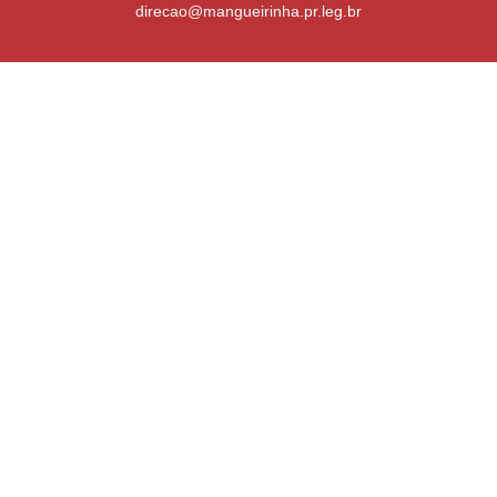
direcao@mangueirinha.pr.leg.br
Desenvolvido por
Atualizado Quinta-feira, 16 de Julho de 2026 às 13:31:02