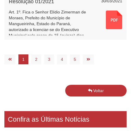
Resolução 01/2021
30/03/2021
Art. 1º. Fica o Senhor Elídio Zimerman de
Moraes, Prefeito do Município de
Mangueirinha, Estado do Paraná,
autorizado a licenciar-se do Executivo
Municipal pelo prazo de 15 (quinze) dias,
por motivo de doença, nos termos do
artigo 60, § 1º, inciso I, da Lei Orgânica
Municipal.
1
2
3
4
5
Voltar
Confira as Últimas Notícias