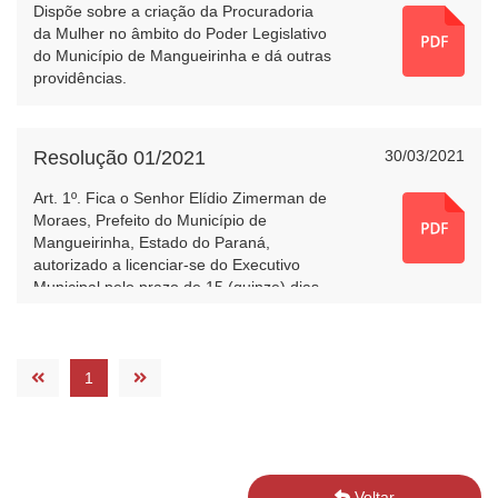
Dispõe sobre a criação da Procuradoria
da Mulher no âmbito do Poder Legislativo
do Município de Mangueirinha e dá outras
providências.
Resolução 01/2021
30/03/2021
Art. 1º. Fica o Senhor Elídio Zimerman de
Moraes, Prefeito do Município de
Mangueirinha, Estado do Paraná,
autorizado a licenciar-se do Executivo
Municipal pelo prazo de 15 (quinze) dias,
por motivo de doença, nos termos do
artigo 60, § 1º, inciso I, da Lei Orgânica
Municipal.
1
Voltar