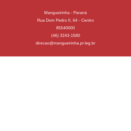
Mangueirinha - Paraná
Rua Dom Pedro II, 64 - Centro
85540000
(46) 3243-1580
direcao@mangueirinha.pr.leg.br
Desenvolvido por
Atualizado Quinta-feira, 16 de Julho de 2026 às 13:31:02