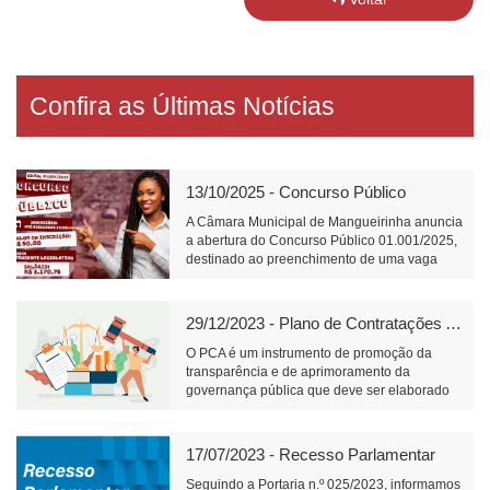
Confira as Últimas Notícias
13/10/2025 - Concurso Público
A Câmara Municipal de Mangueirinha anuncia
a abertura do Concurso Público 01.001/2025,
destinado ao preenchimento de uma vaga
para o cargo de Atendente Legislativo, com
carga horária de 40 horas semanais e salário
de R$ 3.170,75.📝 Link para inscrição:
29/12/2023 - Plano de Contratações Anual
https://www.fundacaofafipa.org.br/informacoes/4096/
O PCA é um instrumento de promoção da
transparência e de aprimoramento da
governança pública que deve ser elaborado
pelos órgãos responsáveis pelo planejamento
de cada ente federativo, divulgado e mantido
à disposição do público em sítio eletrônico
17/07/2023 - Recesso Parlamentar
oficial e observado na realização de licitações
e na execução dos contratos.
Seguindo a Portaria n.º 025/2023, informamos