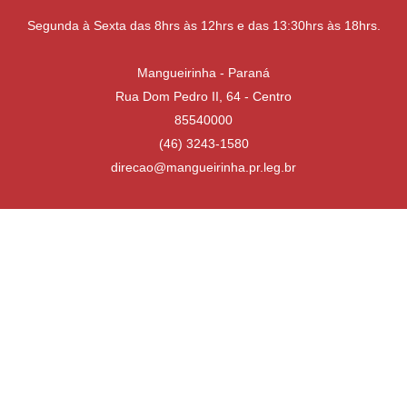
Segunda à Sexta das 8hrs às 12hrs e das 13:30hrs às 18hrs.
Mangueirinha - Paraná
Rua Dom Pedro II, 64 - Centro
85540000
(46) 3243-1580
direcao@mangueirinha.pr.leg.br
Desenvolvido por
Atualizado Quinta-feira, 16 de Julho de 2026 às 13:31:02