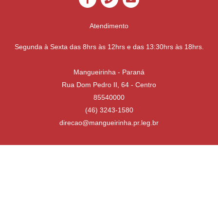
Atendimento
Segunda à Sexta das 8hrs às 12hrs e das 13:30hrs às 18hrs.
Mangueirinha - Paraná
Rua Dom Pedro II, 64 - Centro
85540000
(46) 3243-1580
direcao@mangueirinha.pr.leg.br
Desenvolvido por
Atualizado Quinta-feira, 16 de Julho de 2026 às 13:31:02