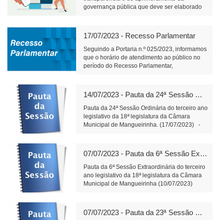
governança pública que deve ser elaborado
pelos órgãos responsáveis pelo planejamento
de cada ente federativo, divulgado e mantido
à disposição do público em sítio eletrônico
17/07/2023 - Recesso Parlamentar
oficial e observado na realização de licitações
e na execução dos contratos.
Seguindo a Portaria n.º 025/2023, informamos
que o horário de atendimento ao público no
período do Recesso Parlamentar,
compreendido entre os dias 18 e 31 de julho
de 2023, será das 7h30min até as
11h30min.Para ter acesso à íntegra da
14/07/2023 - Pauta da 24ª Sessão Ordinária (17/07/2023)
Portaria, segue
link:https://engine2.vaionline.com.br/uploads/est
Pauta da 24ª Sessão Ordinária do terceiro ano
20230712132210.pdf
legislativo da 18ª legislatura da Câmara
Municipal de Mangueirinha. (17/07/2023) -
Matérias a apresentar: Do Poder Executivo
Municipal: -Projeto de Lei n.º 30/2023- Fica
autorizada a abertura, no orçamento do
07/07/2023 - Pauta da 6ª Sessão Extraordinária (10/07/2023)
exercício corrente, de um Crédito Especial, e
dá outras providências. Do Poder Legislativo
Pauta da 6ª Sessão Extraordinária do terceiro
Municipal: -Balancete financeiro n.º 06/2023
ano legislativo da 18ª legislatura da Câmara
no valor de R$ 306.242,20 (trezentos e seis
Municipal de Mangueirinha (10/07/2023)
mil, duzentos e quarenta e dois reais e vinte
(Imediatamente após o encerramento da 23ª
centavos) - Indicações e Requerimento a
Sessão Ordinária). -Matérias constantes da
serem apresentadas: -Indicação n.º 91/2023-
ordem do dia -Do poder Executivo Municipal: -
07/07/2023 - Pauta da 23ª Sessão Ordinária (10/07/2023)
Que o Poder Executivo faça a instalação de
Em primeira votação: -Projeto de Lei n.º