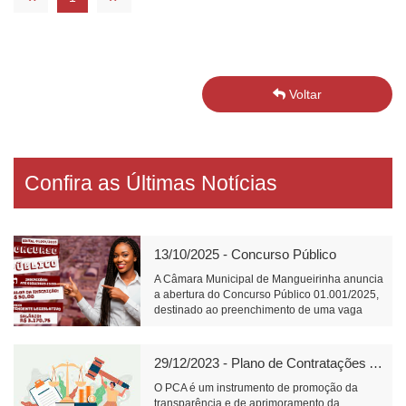
Voltar
Confira as Últimas Notícias
13/10/2025 - Concurso Público
A Câmara Municipal de Mangueirinha anuncia
a abertura do Concurso Público 01.001/2025,
destinado ao preenchimento de uma vaga
para o cargo de Atendente Legislativo, com
carga horária de 40 horas semanais e salário
de R$ 3.170,75.📝 Link para inscrição:
29/12/2023 - Plano de Contratações Anual
https://www.fundacaofafipa.org.br/informacoes/4096/
O PCA é um instrumento de promoção da
transparência e de aprimoramento da