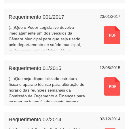
Municipal para as Entidades da
Sociedade Civil sem fins lucrativos,
esclarecendo especificamente: -O que
Requerimento 001/2017
23/01/2017
precisa exatamente ser feito por parte do
(...)Que o Poder Legislativo devolva
Município; -Quais medidas já foram
imediatamente um dos veículos da
tomadas a fim de regularizar a situação; -
Câmara Municipal para que seja usado
Delimite uma data a partir da qual os
pelo departamento de saúde municipal,
repasses passarão a estar legalmente
preferencialmente o Veículo Línea
regulares.(...)
ano/modelo 2010/2011, placas AYO-4545
e Renavam n.º 00270925007, que tem
maior capacidade para viagens de longa
Requerimento 01/2015
12/08/2015
distância.(...)
(...)Que seja disponibilizada estrutura
física e aparato técnico para alteração do
horário das reuniões semanais da
Comissão de Orçamento e Finanças para
as quartas feiras às dezessete horas e
trinta minutos. (...)
Requerimento 02/2014
02/12/2014