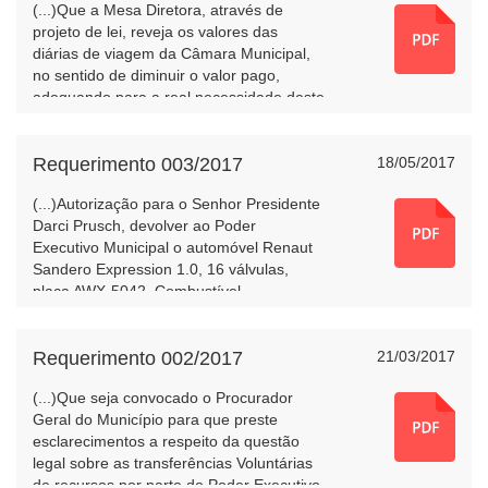
(...)Que a Mesa Diretora, através de
projeto de lei, reveja os valores das
diárias de viagem da Câmara Municipal,
no sentido de diminuir o valor pago,
adequando para a real necessidade deste
fim, no mesmo sentido regulamente a
meia diária para quando não houver
necessidade de pernoite e também o
Requerimento 003/2017
18/05/2017
valor para deslocamento a cidades
(...)Autorização para o Senhor Presidente
circunvizinhas somente para a
Darci Prusch, devolver ao Poder
alimentação.(...)
Executivo Municipal o automóvel Renaut
Sandero Expression 1.0, 16 válvulas,
placa AWX-5042, Combustível
álcool/gasolina, ano de fabricação e
modelo 2013, capacidade para 5 (cinco)
passageiros, potência de 77 cv, categoria
Requerimento 002/2017
21/03/2017
oficial, cor vermelha, chassi
(...)Que seja convocado o Procurador
93YBSR7RHDJ677348, Código Renavam
Geral do Município para que preste
n.º 00537861777 de propriedade da
esclarecimentos a respeito da questão
Câmara Municipal de Mangueirinha.(...)
legal sobre as transferências Voluntárias
de recursos por parte do Poder Executivo