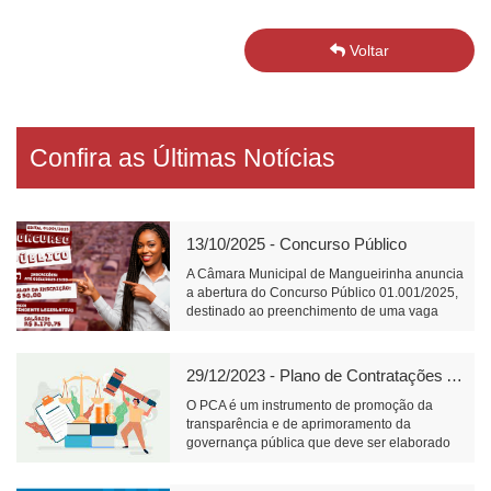
Voltar
Confira as Últimas Notícias
13/10/2025 - Concurso Público
A Câmara Municipal de Mangueirinha anuncia
a abertura do Concurso Público 01.001/2025,
destinado ao preenchimento de uma vaga
para o cargo de Atendente Legislativo, com
carga horária de 40 horas semanais e salário
de R$ 3.170,75.📝 Link para inscrição:
29/12/2023 - Plano de Contratações Anual
https://www.fundacaofafipa.org.br/informacoes/4096/
O PCA é um instrumento de promoção da
transparência e de aprimoramento da
governança pública que deve ser elaborado
pelos órgãos responsáveis pelo planejamento
de cada ente federativo, divulgado e mantido