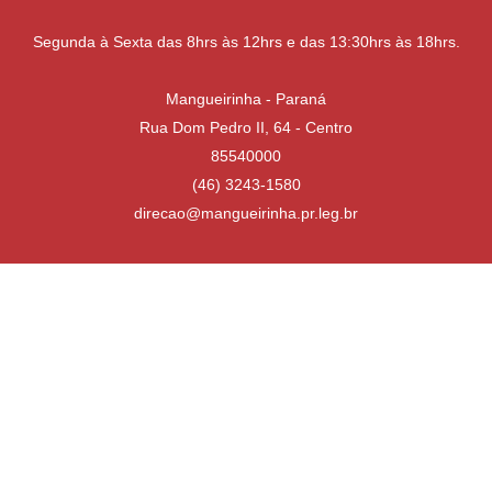
Segunda à Sexta das 8hrs às 12hrs e das 13:30hrs às 18hrs.
Mangueirinha - Paraná
Rua Dom Pedro II, 64 - Centro
85540000
(46) 3243-1580
direcao@mangueirinha.pr.leg.br
Desenvolvido por
Atualizado Quinta-feira, 16 de Julho de 2026 às 13:31:02