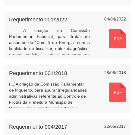
Requerimento 001/2022
04/04/2022
A criação da Comissão
Parlamentar Especial, para tratar de
assuntos do "Comitê de Energia" com a
finalidade de fiscalizar, obter diagnóstico,
propor medidas e emitir pareceres em
iniciativa conjunta à AMSOP.
Requerimento 001/2018
28/08/2018
(...)A criação da Comissão Parlamentar
de Inquérito, para apurar irregularidades
administrativas referente ao Controle de
Frotas da Prefeitura Municipal de
Mangueirinha, sendo Presidida pelo
Vereador Joares Sartori, Relator Amós
Ferreira dos Santos, e os Membros Darci
Prusch e Sérgio Luiz dos Santos.(...)
Requerimento 004/2017
22/05/2017