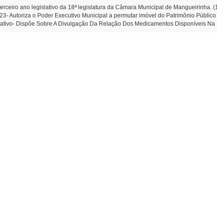
erceiro ano legislativo da 18ª legislatura da Câmara Municipal de Mangueirinha. 
2023- Autoriza o Poder Executivo Municipal a permutar imóvel do Patrimônio Público
gislativo- Dispõe Sobre A Divulgação Da Relação Dos Medicamentos Disponíveis 
 aplausos ao Sr. Santin Dorini. (Diego Bortokoski) -Moção de Aplausos n.º 03/20
imento a serem apresentadas: -Indicação n.º 90/2023- Que o Poder Executivo faça
oski) -Matérias constantes na Ordem do Dia Do Poder Legislativo Municipal: Em Pr
ção das contas do Poder Executivo do Município de Mangueirinha, relativas ao e
e Mangueirinha