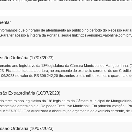
antido à disposição do público em sítio eletrônico oficial e observado na realizaç
mentar
 informamos que o horário de atendimento ao público no período do Recesso Parla
Para ter acesso à íntegra da Portaria, segue link:https://engine2.vaionline.com
ssão Ordinária (17/07/2023)
erceiro ano legislativo da 18ª legislatura da Câmara Municipal de Mangueirinha. 
2023- Fica autorizada a abertura, no orçamento do exercício corrente, de um Crédit
.º 06/2023 no valor de R$ 306.242,20 (trezentos e seis mil, duzentos e quarenta e 
º 91/2023- Que o Poder Executivo faça a instalação de uma lixeira comunitária na
que dá acesso as propriedades das Famílias Lima, e Lara. (Diego Bortokoski) -In
 produtores da Associação de Produtores Rurais da Comunidade de Linha Boa Sort
são Extraordinária (10/07/2023)
Segunda Votação: -Projeto de Lei n.º 23/2023- Altera a Lei Municipal n.º 2.192, de
o do exercício corrente, de um Crédito Especial, e dá outras providências. Em Prim
 do terceiro ano legislativo da 18ª legislatura da Câmara Municipal de Mangueiri
sferência voluntaria com a ASERMAN – Associação dos Servidores Públicos Munici
antes da ordem do dia -Do poder Executivo Municipal: -Em primeira votação: -Proje
 votação: -Projeto de Lei n.º 12/2023 – Legislativo-Concede Título de Cidadão Be
ei n.º 27/2023- Fica autorizada a abertura, no orçamento do exercício corrente, d
 1º Secretário da Câmara Municipal de Mangueirinha
a votação: -Projeto de Lei n.º 12/2023 – Legislativo-Concede Título de Cidadão Be
º Secretário da Câmara Municipal de Mangueirinha
ssão Ordinária (10/07/2023)