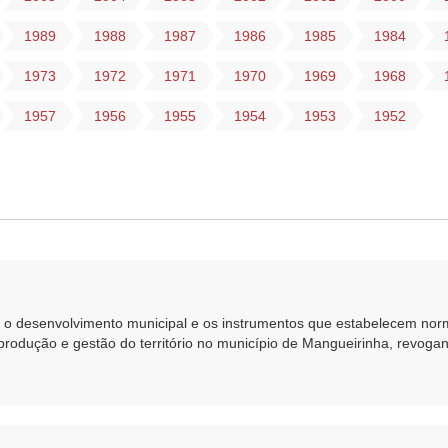
1989
1988
1987
1986
1985
1984
1973
1972
1971
1970
1969
1968
1957
1956
1955
1954
1953
1952
re o desenvolvimento municipal e os instrumentos que estabelecem norm
 produção e gestão do território no município de Mangueirinha, revogan