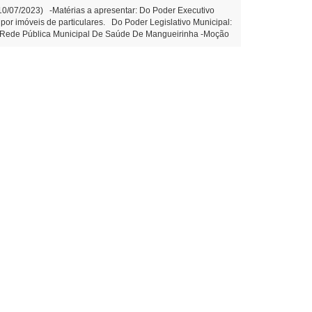
(10/07/2023) -Matérias a apresentar: Do Poder Executivo
 por imóveis de particulares. Do Poder Legislativo Municipal:
Na Rede Pública Municipal De Saúde De Mangueirinha -Moção
23- Moção de aplausos ao Sr. Paulo Sergio Ganze. (Edemilson
 a instalação de galerias de água pluvial no prolongamento
imeira Votação - Projeto de Decreto Legislativo n.º
xercício financeiro de 2012. Edemilson dos Santos 1º