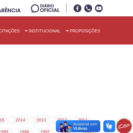
CITAÇÕES
INSTITUCIONAL
PROPOSIÇÕES
15
2014
2013
2012
2011
1999
1998
1997
1996
1995