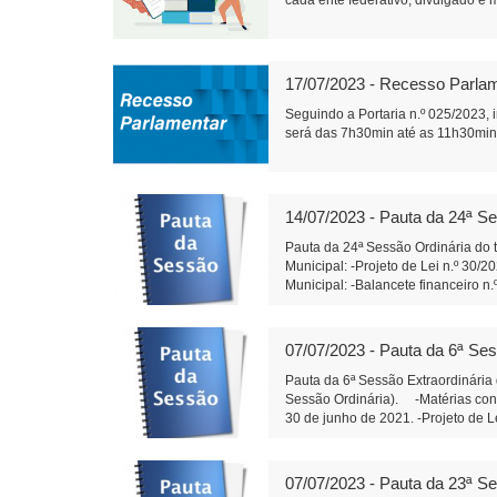
cada ente federativo, divulgado e m
17/07/2023 - Recesso Parla
Seguindo a Portaria n.º 025/2023,
será das 7h30min até as 11h30min.
14/07/2023 - Pauta da 24ª Se
Pauta da 24ª Sessão Ordinária do t
Municipal: -Projeto de Lei n.º 30/
Municipal: -Balancete financeiro n
serem apresentadas: -Indicação n.
especificamente no entroncamento 
distribua calcário dolomítico aos
07/07/2023 - Pauta da 6ª Ses
Do Poder Executivo Municipal: -Em 
autorizada a abertura, no orçament
Pauta da 6ª Sessão Extraordinária
Executivo Municipal a firmar tran
Sessão Ordinária). -Matérias const
Legislativo Municipal: -Em segunda
30 de junho de 2021. -Projeto de L
– Xandão) Edemilson dos Santos
Legislativo Municipal: -Em primeir
Xandão) Edemilson dos Santos 1
07/07/2023 - Pauta da 23ª Se