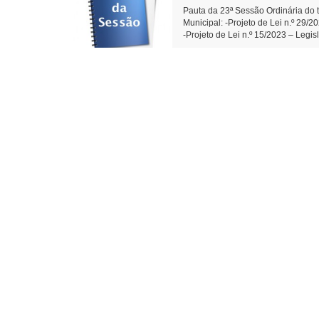
Pauta da 23ª Sessão Ordinária do t
Municipal: -Projeto de Lei n.º 29/
-Projeto de Lei n.º 15/2023 – Le
de Aplausos n.º 02/2023- Moção de
dos Santos) - Indicações e Requer
da Rua Castro Alves. (Diego Bortok
001/2023- Dispõe sobre a reprova
Secretário da Câmara Municipal d