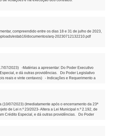
ão de licitações e na execução dos contratos.
mentar, compreendido entre os dias 18 e 31 de julho de 2023,
.br/uploads/estab16/documentos/arq-20230712132210.pdf
(17/07/2023) -Matérias a apresentar: Do Poder Executivo
o Especial, e dá outras providências. Do Poder Legislativo
dois reais e vinte centavos) - Indicações e Requerimento a
 estrada da Balsa da Comunidade da Bela Vista, mais
dicação n.º 92/2023- Que o Poder Executivo municipal
e. (Diego Bortokoski) -Matérias constantes na Ordem do Dia
 30 de junho de 2021. -Projeto de Lei n.º 27/2023- Fica
eira Votação: -Projeto de Lei n.º 28/2023- Autoriza o Poder
nha (10/07/2023) (Imediatamente após o encerramento da 23ª
pais de Mangueirinha e dá outras providências. Do Poder
to de Lei n.º 23/2023- Altera a Lei Municipal n.º 2.192, de
nemérito ao Sr. Ernany Schreiner Serpa. (Alexandre Monteiro
e um Crédito Especial, e dá outras providências. Do Poder
nemérito ao Sr. Ernany Schreiner Serpa. (Alexandre Monteiro –