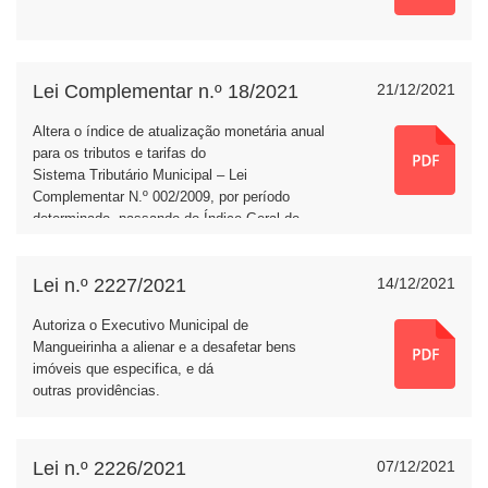
Lei Complementar n.º 18/2021
21/12/2021
Altera o índice de atualização monetária anual
para os tributos e tarifas do
Sistema
Tributário Municipal – Lei
Complementar N.º 002/2009, por período
determinado,
passando do Índice Geral de
Preços – Mercado – IGP-M, para o Índice
Nacional de
Preços ao Consumidor Amplo –
Lei n.º 2227/2021
14/12/2021
IPCA, e dá outras providências.
Autoriza o Executivo Municipal de
Mangueirinha a alienar e a
desafetar bens
imóveis que especifica, e dá
outras
providências.
Lei n.º 2226/2021
07/12/2021