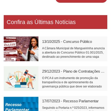
Confira as Últimas Notícias
13/10/2025 - Concurso Público
A Câmara Municipal de Mangueirinha anuncia
a abertura do Concurso Público 01.001/2025,
destinado ao preenchimento de uma vaga
para o cargo de Atendente Legislativo, com
carga horária de 40 horas semanais e salário
de R$ 3.170,75.📝 Link para inscrição:
29/12/2023 - Plano de Contratações Anual
https://www.fundacaofafipa.org.br/informacoes/4096/
O PCA é um instrumento de promoção da
transparência e de aprimoramento da
governança pública que deve ser elaborado
pelos órgãos responsáveis pelo planejamento
de cada ente federativo, divulgado e mantido
à disposição do público em sítio eletrônico
17/07/2023 - Recesso Parlamentar
oficial e observado na realização de licitações
e na execução dos contratos.
Seguindo a Portaria n.º 025/2023, informamos