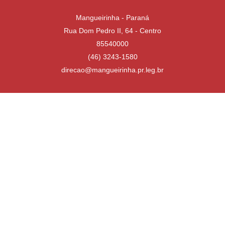
Mangueirinha - Paraná
Rua Dom Pedro II, 64 - Centro
85540000
(46) 3243-1580
direcao@mangueirinha.pr.leg.br
Desenvolvido por
Atualizado Quinta-feira, 16 de Julho de 2026 às 13:31:02