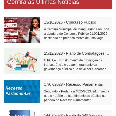
Confira as Últimas Notícias
13/10/2025 - Concurso Público
A Câmara Municipal de Mangueirinha anuncia
a abertura do Concurso Público 01.001/2025,
destinado ao preenchimento de uma vaga
para o cargo de Atendente Legislativo, com
carga horária de 40 horas semanais e salário
de R$ 3.170,75.📝 Link para inscrição:
29/12/2023 - Plano de Contratações Anual
https://www.fundacaofafipa.org.br/informacoes/4096/
O PCA é um instrumento de promoção da
transparência e de aprimoramento da
governança pública que deve ser elaborado
pelos órgãos responsáveis pelo planejamento
de cada ente federativo, divulgado e mantido
à disposição do público em sítio eletrônico
17/07/2023 - Recesso Parlamentar
oficial e observado na realização de licitações
e na execução dos contratos.
Seguindo a Portaria n.º 025/2023, informamos
que o horário de atendimento ao público no
período do Recesso Parlamentar,
compreendido entre os dias 18 e 31 de julho
de 2023, será das 7h30min até as
11h30min.Para ter acesso à íntegra da
14/07/2023 - Pauta da 24ª Sessão Ordinária (17/07/2023)