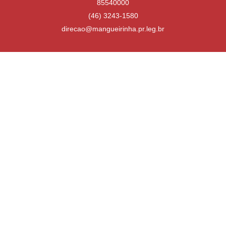
85540000
(46) 3243-1580
direcao@mangueirinha.pr.leg.br
Desenvolvido por
Atualizado Quinta-feira, 16 de Julho de 2026 às 13:31:02