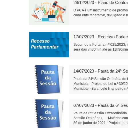
29/12/2023 - Plano de Contr
O PCA é um instrumento de promoç
cada ente federativo, divulgado e m
17/07/2023 - Recesso Parla
Seguindo a Portaria n.º 025/2023,
será das 7h30min até as 11h30min.
14/07/2023 - Pauta da 24ª Se
Pauta da 24ª Sessão Ordinária do t
Municipal: -Projeto de Lei n.º 30/
Municipal: -Balancete financeiro n
serem apresentadas: -Indicação n.
especificamente no entroncamento 
distribua calcário dolomítico aos
07/07/2023 - Pauta da 6ª Ses
Do Poder Executivo Municipal: -Em 
autorizada a abertura, no orçament
Pauta da 6ª Sessão Extraordinária
Executivo Municipal a firmar tran
Sessão Ordinária). -Matérias const
Legislativo Municipal: -Em segunda
30 de junho de 2021. -Projeto de L
– Xandão) Edemilson dos Santos
Legislativo Municipal: -Em primeir