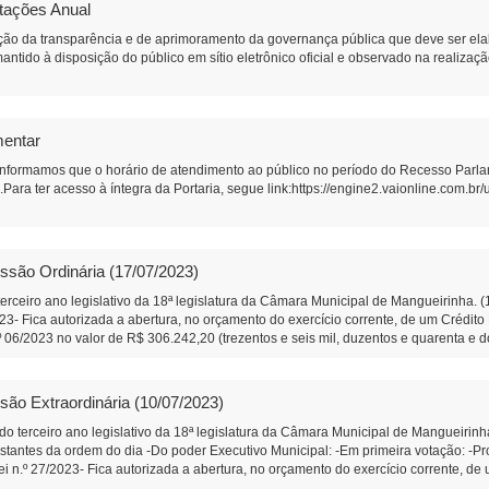
atações Anual
ão da transparência e de aprimoramento da governança pública que deve ser ela
antido à disposição do público em sítio eletrônico oficial e observado na realizaç
mentar
 informamos que o horário de atendimento ao público no período do Recesso Parla
Para ter acesso à íntegra da Portaria, segue link:https://engine2.vaionline.com
ssão Ordinária (17/07/2023)
erceiro ano legislativo da 18ª legislatura da Câmara Municipal de Mangueirinha. 
2023- Fica autorizada a abertura, no orçamento do exercício corrente, de um Crédit
.º 06/2023 no valor de R$ 306.242,20 (trezentos e seis mil, duzentos e quarenta e 
º 91/2023- Que o Poder Executivo faça a instalação de uma lixeira comunitária na
que dá acesso as propriedades das Famílias Lima, e Lara. (Diego Bortokoski) -In
 produtores da Associação de Produtores Rurais da Comunidade de Linha Boa Sort
são Extraordinária (10/07/2023)
Segunda Votação: -Projeto de Lei n.º 23/2023- Altera a Lei Municipal n.º 2.192, de
o do exercício corrente, de um Crédito Especial, e dá outras providências. Em Prim
 do terceiro ano legislativo da 18ª legislatura da Câmara Municipal de Mangueiri
sferência voluntaria com a ASERMAN – Associação dos Servidores Públicos Munici
antes da ordem do dia -Do poder Executivo Municipal: -Em primeira votação: -Proje
 votação: -Projeto de Lei n.º 12/2023 – Legislativo-Concede Título de Cidadão Be
ei n.º 27/2023- Fica autorizada a abertura, no orçamento do exercício corrente, d
 1º Secretário da Câmara Municipal de Mangueirinha
a votação: -Projeto de Lei n.º 12/2023 – Legislativo-Concede Título de Cidadão Be