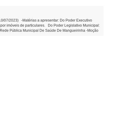
(10/07/2023) -Matérias a apresentar: Do Poder Executivo
 por imóveis de particulares. Do Poder Legislativo Municipal:
Na Rede Pública Municipal De Saúde De Mangueirinha -Moção
23- Moção de aplausos ao Sr. Paulo Sergio Ganze. (Edemilson
 a instalação de galerias de água pluvial no prolongamento
imeira Votação - Projeto de Decreto Legislativo n.º
xercício financeiro de 2012. Edemilson dos Santos 1º