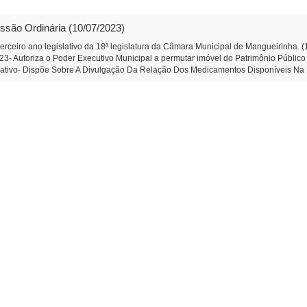
º Secretário da Câmara Municipal de Mangueirinha
ssão Ordinária (10/07/2023)
erceiro ano legislativo da 18ª legislatura da Câmara Municipal de Mangueirinha. 
2023- Autoriza o Poder Executivo Municipal a permutar imóvel do Patrimônio Público
gislativo- Dispõe Sobre A Divulgação Da Relação Dos Medicamentos Disponíveis 
 aplausos ao Sr. Santin Dorini. (Diego Bortokoski) -Moção de Aplausos n.º 03/20
imento a serem apresentadas: -Indicação n.º 90/2023- Que o Poder Executivo faça
oski) -Matérias constantes na Ordem do Dia Do Poder Legislativo Municipal: Em Pr
ção das contas do Poder Executivo do Município de Mangueirinha, relativas ao e
e Mangueirinha