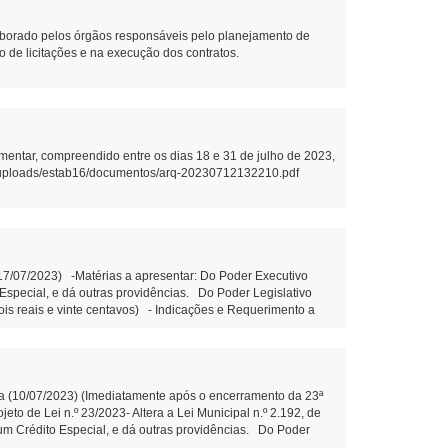
borado pelos órgãos responsáveis pelo planejamento de
ão de licitações e na execução dos contratos.
mentar, compreendido entre os dias 18 e 31 de julho de 2023,
.br/uploads/estab16/documentos/arq-20230712132210.pdf
(17/07/2023) -Matérias a apresentar: Do Poder Executivo
o Especial, e dá outras providências. Do Poder Legislativo
dois reais e vinte centavos) - Indicações e Requerimento a
 estrada da Balsa da Comunidade da Bela Vista, mais
dicação n.º 92/2023- Que o Poder Executivo municipal
e. (Diego Bortokoski) -Matérias constantes na Ordem do Dia
 30 de junho de 2021. -Projeto de Lei n.º 27/2023- Fica
eira Votação: -Projeto de Lei n.º 28/2023- Autoriza o Poder
nha (10/07/2023) (Imediatamente após o encerramento da 23ª
pais de Mangueirinha e dá outras providências. Do Poder
to de Lei n.º 23/2023- Altera a Lei Municipal n.º 2.192, de
nemérito ao Sr. Ernany Schreiner Serpa. (Alexandre Monteiro
e um Crédito Especial, e dá outras providências. Do Poder
nemérito ao Sr. Ernany Schreiner Serpa. (Alexandre Monteiro –