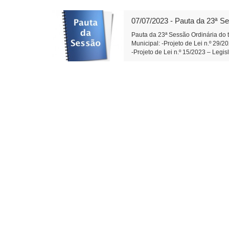
Xandão) Edemilson dos Santos 1
07/07/2023 - Pauta da 23ª Se
Pauta da 23ª Sessão Ordinária do t
Municipal: -Projeto de Lei n.º 29/
-Projeto de Lei n.º 15/2023 – Le
de Aplausos n.º 02/2023- Moção de
dos Santos) - Indicações e Requer
da Rua Castro Alves. (Diego Bortok
001/2023- Dispõe sobre a reprova
Secretário da Câmara Municipal d