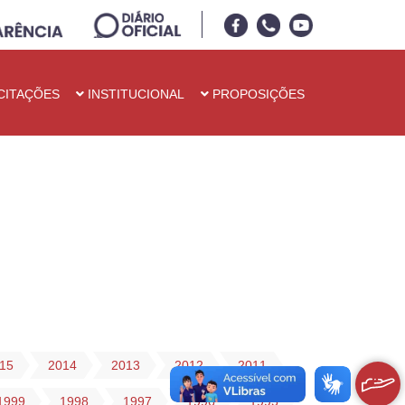
CITAÇÕES
INSTITUCIONAL
PROPOSIÇÕES
15
2014
2013
2012
2011
1999
1998
1997
1996
1995