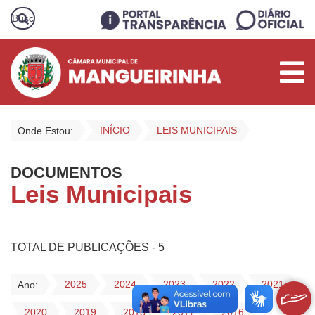
INÍCIO
LEIS MUNICIPAIS
Onde Estou:
DOCUMENTOS
Leis Municipais
TOTAL DE PUBLICAÇÕES - 5
2025
2024
2023
2022
2021
Ano:
2020
2019
2018
2017
2016