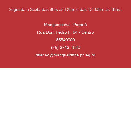
Segunda à Sexta das 8hrs às 12hrs e das 13:30hrs às 18hrs.
Mangueirinha - Paraná
Rua Dom Pedro II, 64 - Centro
85540000
(46) 3243-1580
direcao@mangueirinha.pr.leg.br
Desenvolvido por
Atualizado Quinta-feira, 16 de Julho de 2026 às 13:31:02