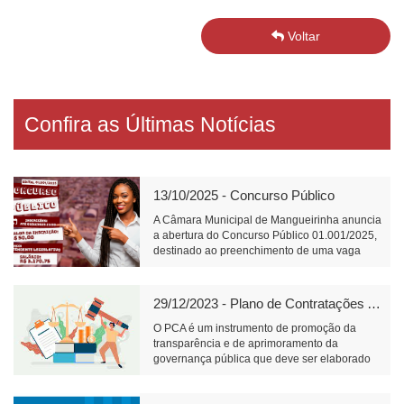
Voltar
Confira as Últimas Notícias
13/10/2025 - Concurso Público
A Câmara Municipal de Mangueirinha anuncia
a abertura do Concurso Público 01.001/2025,
destinado ao preenchimento de uma vaga
para o cargo de Atendente Legislativo, com
carga horária de 40 horas semanais e salário
de R$ 3.170,75.📝 Link para inscrição:
29/12/2023 - Plano de Contratações Anual
https://www.fundacaofafipa.org.br/informacoes/4096/
O PCA é um instrumento de promoção da
transparência e de aprimoramento da
governança pública que deve ser elaborado
pelos órgãos responsáveis pelo planejamento
de cada ente federativo, divulgado e mantido