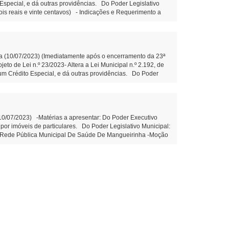
o Especial, e dá outras providências. Do Poder Legislativo
dois reais e vinte centavos) - Indicações e Requerimento a
 estrada da Balsa da Comunidade da Bela Vista, mais
dicação n.º 92/2023- Que o Poder Executivo municipal
e. (Diego Bortokoski) -Matérias constantes na Ordem do Dia
 30 de junho de 2021. -Projeto de Lei n.º 27/2023- Fica
eira Votação: -Projeto de Lei n.º 28/2023- Autoriza o Poder
nha (10/07/2023) (Imediatamente após o encerramento da 23ª
pais de Mangueirinha e dá outras providências. Do Poder
to de Lei n.º 23/2023- Altera a Lei Municipal n.º 2.192, de
nemérito ao Sr. Ernany Schreiner Serpa. (Alexandre Monteiro
e um Crédito Especial, e dá outras providências. Do Poder
nemérito ao Sr. Ernany Schreiner Serpa. (Alexandre Monteiro –
(10/07/2023) -Matérias a apresentar: Do Poder Executivo
 por imóveis de particulares. Do Poder Legislativo Municipal:
Na Rede Pública Municipal De Saúde De Mangueirinha -Moção
23- Moção de aplausos ao Sr. Paulo Sergio Ganze. (Edemilson
 a instalação de galerias de água pluvial no prolongamento
imeira Votação - Projeto de Decreto Legislativo n.º
xercício financeiro de 2012. Edemilson dos Santos 1º