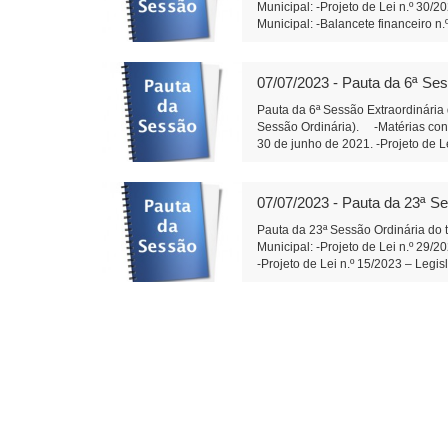
Municipal: -Projeto de Lei n.º 30/
Municipal: -Balancete financeiro n
serem apresentadas: -Indicação n.
especificamente no entroncamento 
distribua calcário dolomítico aos
07/07/2023 - Pauta da 6ª Ses
Do Poder Executivo Municipal: -Em 
autorizada a abertura, no orçament
Pauta da 6ª Sessão Extraordinária
Executivo Municipal a firmar tran
Sessão Ordinária). -Matérias const
Legislativo Municipal: -Em segunda
30 de junho de 2021. -Projeto de L
– Xandão) Edemilson dos Santos
Legislativo Municipal: -Em primeir
Xandão) Edemilson dos Santos 1
07/07/2023 - Pauta da 23ª Se
Pauta da 23ª Sessão Ordinária do t
Municipal: -Projeto de Lei n.º 29/
-Projeto de Lei n.º 15/2023 – Le
de Aplausos n.º 02/2023- Moção de
dos Santos) - Indicações e Requer
da Rua Castro Alves. (Diego Bortok
001/2023- Dispõe sobre a reprova
Secretário da Câmara Municipal d