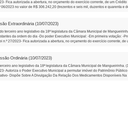
2023- Fica autorizada a abertura, no orçamento do exercício corrente, de um Crédit
.º 06/2023 no valor de R$ 306.242,20 (trezentos e seis mil, duzentos e quarenta e 
º 91/2023- Que o Poder Executivo faça a instalação de uma lixeira comunitária na
que dá acesso as propriedades das Famílias Lima, e Lara. (Diego Bortokoski) -In
 produtores da Associação de Produtores Rurais da Comunidade de Linha Boa Sort
são Extraordinária (10/07/2023)
Segunda Votação: -Projeto de Lei n.º 23/2023- Altera a Lei Municipal n.º 2.192, de
o do exercício corrente, de um Crédito Especial, e dá outras providências. Em Prim
 do terceiro ano legislativo da 18ª legislatura da Câmara Municipal de Mangueiri
sferência voluntaria com a ASERMAN – Associação dos Servidores Públicos Munici
antes da ordem do dia -Do poder Executivo Municipal: -Em primeira votação: -Proje
 votação: -Projeto de Lei n.º 12/2023 – Legislativo-Concede Título de Cidadão Be
ei n.º 27/2023- Fica autorizada a abertura, no orçamento do exercício corrente, d
 1º Secretário da Câmara Municipal de Mangueirinha
a votação: -Projeto de Lei n.º 12/2023 – Legislativo-Concede Título de Cidadão Be
º Secretário da Câmara Municipal de Mangueirinha
ssão Ordinária (10/07/2023)
erceiro ano legislativo da 18ª legislatura da Câmara Municipal de Mangueirinha. 
2023- Autoriza o Poder Executivo Municipal a permutar imóvel do Patrimônio Público
gislativo- Dispõe Sobre A Divulgação Da Relação Dos Medicamentos Disponíveis 
 aplausos ao Sr. Santin Dorini. (Diego Bortokoski) -Moção de Aplausos n.º 03/20
imento a serem apresentadas: -Indicação n.º 90/2023- Que o Poder Executivo faça
oski) -Matérias constantes na Ordem do Dia Do Poder Legislativo Municipal: Em Pr
ção das contas do Poder Executivo do Município de Mangueirinha, relativas ao e
e Mangueirinha