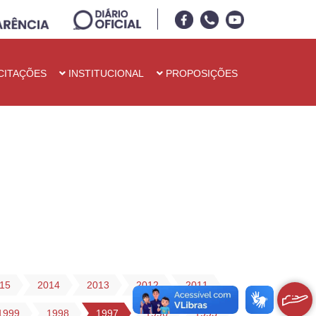
CITAÇÕES
INSTITUCIONAL
PROPOSIÇÕES
15
2014
2013
2012
2011
1999
1998
1997
1996
1995