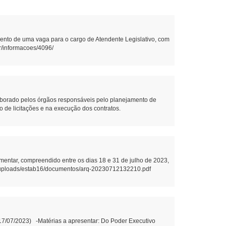
nto de uma vaga para o cargo de Atendente Legislativo, com
br/informacoes/4096/
borado pelos órgãos responsáveis pelo planejamento de
ão de licitações e na execução dos contratos.
mentar, compreendido entre os dias 18 e 31 de julho de 2023,
.br/uploads/estab16/documentos/arq-20230712132210.pdf
(17/07/2023) -Matérias a apresentar: Do Poder Executivo