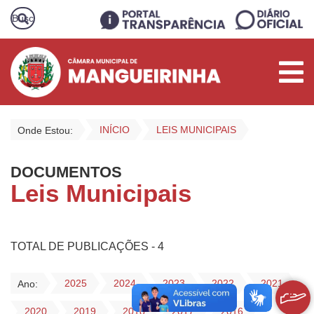
INÍCIO
LEIS MUNICIPAIS
Onde Estou:
DOCUMENTOS
Leis Municipais
TOTAL DE PUBLICAÇÕES - 4
2025
2024
2023
2022
2021
Ano:
2020
2019
2018
2017
2016