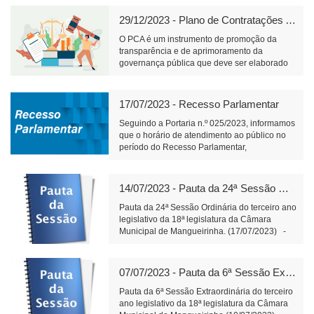
carga horária de 40 horas semanais e salário
de R$ 3.170,75.📝 Link para inscrição:
29/12/2023 - Plano de Contratações Anual
https://www.fundacaofafipa.org.br/informacoes/4096/
O PCA é um instrumento de promoção da
transparência e de aprimoramento da
governança pública que deve ser elaborado
pelos órgãos responsáveis pelo planejamento
de cada ente federativo, divulgado e mantido
à disposição do público em sítio eletrônico
17/07/2023 - Recesso Parlamentar
oficial e observado na realização de licitações
e na execução dos contratos.
Seguindo a Portaria n.º 025/2023, informamos
que o horário de atendimento ao público no
período do Recesso Parlamentar,
compreendido entre os dias 18 e 31 de julho
de 2023, será das 7h30min até as
11h30min.Para ter acesso à íntegra da
14/07/2023 - Pauta da 24ª Sessão Ordinária (17/07/2023)
Portaria, segue
link:https://engine2.vaionline.com.br/uploads/est
Pauta da 24ª Sessão Ordinária do terceiro ano
20230712132210.pdf
legislativo da 18ª legislatura da Câmara
Municipal de Mangueirinha. (17/07/2023) -
Matérias a apresentar: Do Poder Executivo
Municipal: -Projeto de Lei n.º 30/2023- Fica
autorizada a abertura, no orçamento do
07/07/2023 - Pauta da 6ª Sessão Extraordinária (10/07/2023)
exercício corrente, de um Crédito Especial, e
dá outras providências. Do Poder Legislativo
Pauta da 6ª Sessão Extraordinária do terceiro
Municipal: -Balancete financeiro n.º 06/2023
ano legislativo da 18ª legislatura da Câmara