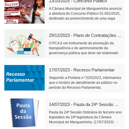
13/10/2025 - Concurso Público
A Câmara Municipal de Mangueirinha anuncia
a abertura do Concurso Público 01.001/2025,
destinado ao preenchimento de uma vaga
para o cargo de Atendente Legislativo, com
carga horária de 40 horas semanais e salário
de R$ 3.170,75.📝 Link para inscrição:
29/12/2023 - Plano de Contratações Anual
https://www.fundacaofafipa.org.br/informacoes/4096/
O PCA é um instrumento de promoção da
transparência e de aprimoramento da
governança pública que deve ser elaborado
pelos órgãos responsáveis pelo planejamento
de cada ente federativo, divulgado e mantido
à disposição do público em sítio eletrônico
17/07/2023 - Recesso Parlamentar
oficial e observado na realização de licitações
e na execução dos contratos.
Seguindo a Portaria n.º 025/2023, informamos
que o horário de atendimento ao público no
período do Recesso Parlamentar,
compreendido entre os dias 18 e 31 de julho
de 2023, será das 7h30min até as
11h30min.Para ter acesso à íntegra da
14/07/2023 - Pauta da 24ª Sessão Ordinária (17/07/2023)
Portaria, segue
link:https://engine2.vaionline.com.br/uploads/est
Pauta da 24ª Sessão Ordinária do terceiro ano
20230712132210.pdf
legislativo da 18ª legislatura da Câmara
Municipal de Mangueirinha. (17/07/2023) -
Matérias a apresentar: Do Poder Executivo