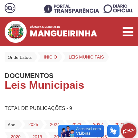
INÍCIO
LEIS MUNICIPAIS
Onde Estou:
DOCUMENTOS
Leis Municipais
TOTAL DE PUBLICAÇÕES - 9
2025
2024
2023
2022
2021
Ano:
2020
2019
2018
2017
2016