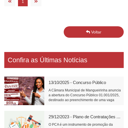
1
Voltar
Confira as Últimas Notícias
13/10/2025 - Concurso Público
A Câmara Municipal de Mangueirinha anuncia
a abertura do Concurso Público 01.001/2025,
destinado ao preenchimento de uma vaga
para o cargo de Atendente Legislativo, com
carga horária de 40 horas semanais e salário
de R$ 3.170,75.📝 Link para inscrição:
29/12/2023 - Plano de Contratações Anual
https://www.fundacaofafipa.org.br/informacoes/4096/
O PCA é um instrumento de promoção da