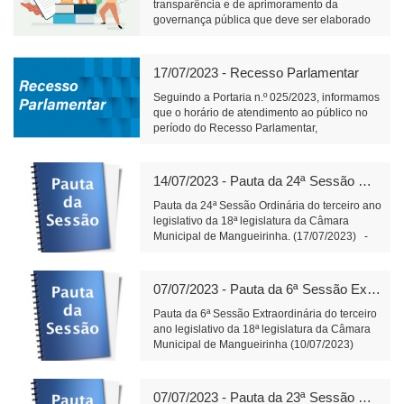
transparência e de aprimoramento da
governança pública que deve ser elaborado
pelos órgãos responsáveis pelo planejamento
de cada ente federativo, divulgado e mantido
à disposição do público em sítio eletrônico
17/07/2023 - Recesso Parlamentar
oficial e observado na realização de licitações
e na execução dos contratos.
Seguindo a Portaria n.º 025/2023, informamos
que o horário de atendimento ao público no
período do Recesso Parlamentar,
compreendido entre os dias 18 e 31 de julho
de 2023, será das 7h30min até as
11h30min.Para ter acesso à íntegra da
14/07/2023 - Pauta da 24ª Sessão Ordinária (17/07/2023)
Portaria, segue
link:https://engine2.vaionline.com.br/uploads/est
Pauta da 24ª Sessão Ordinária do terceiro ano
20230712132210.pdf
legislativo da 18ª legislatura da Câmara
Municipal de Mangueirinha. (17/07/2023) -
Matérias a apresentar: Do Poder Executivo
Municipal: -Projeto de Lei n.º 30/2023- Fica
autorizada a abertura, no orçamento do
07/07/2023 - Pauta da 6ª Sessão Extraordinária (10/07/2023)
exercício corrente, de um Crédito Especial, e
dá outras providências. Do Poder Legislativo
Pauta da 6ª Sessão Extraordinária do terceiro
Municipal: -Balancete financeiro n.º 06/2023
ano legislativo da 18ª legislatura da Câmara
no valor de R$ 306.242,20 (trezentos e seis
Municipal de Mangueirinha (10/07/2023)
mil, duzentos e quarenta e dois reais e vinte
(Imediatamente após o encerramento da 23ª
centavos) - Indicações e Requerimento a
Sessão Ordinária). -Matérias constantes da
serem apresentadas: -Indicação n.º 91/2023-
ordem do dia -Do poder Executivo Municipal: -
07/07/2023 - Pauta da 23ª Sessão Ordinária (10/07/2023)