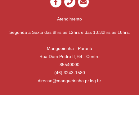
Atendimento
Segunda à Sexta das 8hrs às 12hrs e das 13:30hrs às 18hrs.
Mangueirinha - Paraná
Rua Dom Pedro II, 64 - Centro
85540000
(46) 3243-1580
direcao@mangueirinha.pr.leg.br
Desenvolvido por
Atualizado Quinta-feira, 16 de Julho de 2026 às 13:31:02