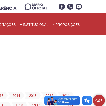
CITAÇÕES
INSTITUCIONAL
PROPOSIÇÕES
15
2014
2013
2012
2011
1999
1998
1997
1996
1995