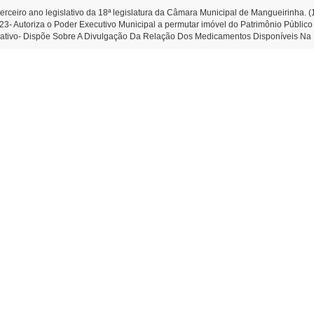
erceiro ano legislativo da 18ª legislatura da Câmara Municipal de Mangueirinha. 
2023- Autoriza o Poder Executivo Municipal a permutar imóvel do Patrimônio Público
gislativo- Dispõe Sobre A Divulgação Da Relação Dos Medicamentos Disponíveis 
 aplausos ao Sr. Santin Dorini. (Diego Bortokoski) -Moção de Aplausos n.º 03/20
imento a serem apresentadas: -Indicação n.º 90/2023- Que o Poder Executivo faça
oski) -Matérias constantes na Ordem do Dia Do Poder Legislativo Municipal: Em Pr
ção das contas do Poder Executivo do Município de Mangueirinha, relativas ao e
e Mangueirinha