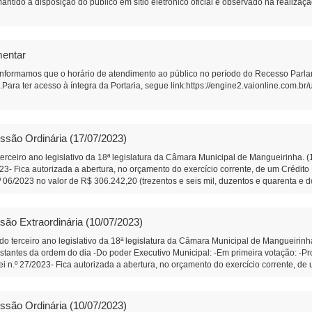
antido à disposição do público em sítio eletrônico oficial e observado na realizaç
mentar
 informamos que o horário de atendimento ao público no período do Recesso Parla
Para ter acesso à íntegra da Portaria, segue link:https://engine2.vaionline.com
ssão Ordinária (17/07/2023)
erceiro ano legislativo da 18ª legislatura da Câmara Municipal de Mangueirinha. 
2023- Fica autorizada a abertura, no orçamento do exercício corrente, de um Crédit
.º 06/2023 no valor de R$ 306.242,20 (trezentos e seis mil, duzentos e quarenta e 
º 91/2023- Que o Poder Executivo faça a instalação de uma lixeira comunitária na
que dá acesso as propriedades das Famílias Lima, e Lara. (Diego Bortokoski) -In
 produtores da Associação de Produtores Rurais da Comunidade de Linha Boa Sort
são Extraordinária (10/07/2023)
Segunda Votação: -Projeto de Lei n.º 23/2023- Altera a Lei Municipal n.º 2.192, de
o do exercício corrente, de um Crédito Especial, e dá outras providências. Em Prim
 do terceiro ano legislativo da 18ª legislatura da Câmara Municipal de Mangueiri
sferência voluntaria com a ASERMAN – Associação dos Servidores Públicos Munici
antes da ordem do dia -Do poder Executivo Municipal: -Em primeira votação: -Proje
 votação: -Projeto de Lei n.º 12/2023 – Legislativo-Concede Título de Cidadão Be
ei n.º 27/2023- Fica autorizada a abertura, no orçamento do exercício corrente, d
 1º Secretário da Câmara Municipal de Mangueirinha
a votação: -Projeto de Lei n.º 12/2023 – Legislativo-Concede Título de Cidadão Be
º Secretário da Câmara Municipal de Mangueirinha
ssão Ordinária (10/07/2023)