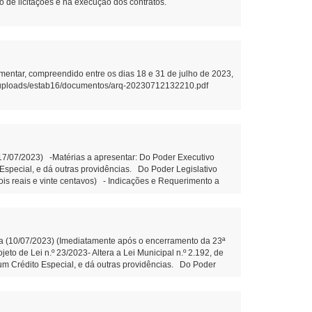
ão de licitações e na execução dos contratos.
mentar, compreendido entre os dias 18 e 31 de julho de 2023,
.br/uploads/estab16/documentos/arq-20230712132210.pdf
(17/07/2023) -Matérias a apresentar: Do Poder Executivo
o Especial, e dá outras providências. Do Poder Legislativo
dois reais e vinte centavos) - Indicações e Requerimento a
 estrada da Balsa da Comunidade da Bela Vista, mais
dicação n.º 92/2023- Que o Poder Executivo municipal
e. (Diego Bortokoski) -Matérias constantes na Ordem do Dia
 30 de junho de 2021. -Projeto de Lei n.º 27/2023- Fica
eira Votação: -Projeto de Lei n.º 28/2023- Autoriza o Poder
nha (10/07/2023) (Imediatamente após o encerramento da 23ª
pais de Mangueirinha e dá outras providências. Do Poder
to de Lei n.º 23/2023- Altera a Lei Municipal n.º 2.192, de
nemérito ao Sr. Ernany Schreiner Serpa. (Alexandre Monteiro
e um Crédito Especial, e dá outras providências. Do Poder
nemérito ao Sr. Ernany Schreiner Serpa. (Alexandre Monteiro –