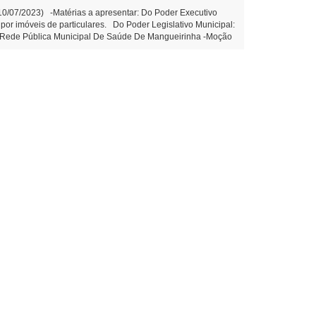
(10/07/2023) -Matérias a apresentar: Do Poder Executivo
 por imóveis de particulares. Do Poder Legislativo Municipal:
Na Rede Pública Municipal De Saúde De Mangueirinha -Moção
23- Moção de aplausos ao Sr. Paulo Sergio Ganze. (Edemilson
 a instalação de galerias de água pluvial no prolongamento
imeira Votação - Projeto de Decreto Legislativo n.º
xercício financeiro de 2012. Edemilson dos Santos 1º