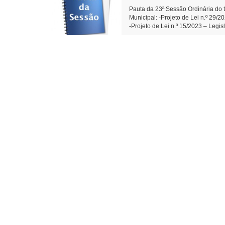
Pauta da 23ª Sessão Ordinária do t
Municipal: -Projeto de Lei n.º 29/
-Projeto de Lei n.º 15/2023 – Le
de Aplausos n.º 02/2023- Moção de
dos Santos) - Indicações e Requer
da Rua Castro Alves. (Diego Bortok
001/2023- Dispõe sobre a reprova
Secretário da Câmara Municipal d