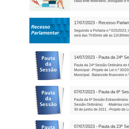
cada ente federativo, divulgado e m
17/07/2023 - Recesso Parla
Seguindo a Portaria n.º 025/2023,
será das 7h30min até as 11h30min.
14/07/2023 - Pauta da 24ª Se
Pauta da 24ª Sessão Ordinária do t
Municipal: -Projeto de Lei n.º 30/
Municipal: -Balancete financeiro n
serem apresentadas: -Indicação n.
especificamente no entroncamento 
distribua calcário dolomítico aos
07/07/2023 - Pauta da 6ª Ses
Do Poder Executivo Municipal: -Em 
autorizada a abertura, no orçament
Pauta da 6ª Sessão Extraordinária
Executivo Municipal a firmar tran
Sessão Ordinária). -Matérias const
Legislativo Municipal: -Em segunda
30 de junho de 2021. -Projeto de L
– Xandão) Edemilson dos Santos
Legislativo Municipal: -Em primeir
Xandão) Edemilson dos Santos 1
07/07/2023 - Pauta da 23ª Se