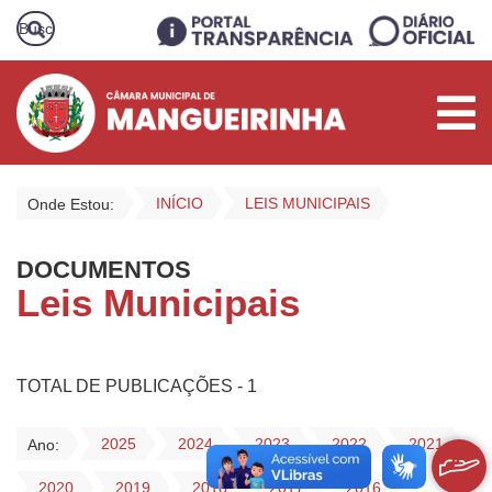
INÍCIO
LEIS MUNICIPAIS
Onde Estou:
DOCUMENTOS
Leis Municipais
TOTAL DE PUBLICAÇÕES - 1
2025
2024
2023
2022
2021
Ano:
2020
2019
2018
2017
2016