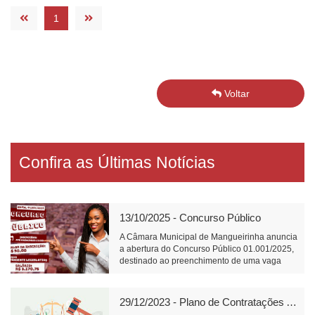
1
Voltar
Confira as Últimas Notícias
13/10/2025 - Concurso Público
A Câmara Municipal de Mangueirinha anuncia
a abertura do Concurso Público 01.001/2025,
destinado ao preenchimento de uma vaga
para o cargo de Atendente Legislativo, com
carga horária de 40 horas semanais e salário
de R$ 3.170,75.📝 Link para inscrição:
29/12/2023 - Plano de Contratações Anual
https://www.fundacaofafipa.org.br/informacoes/4096/