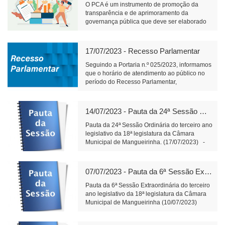
O PCA é um instrumento de promoção da
transparência e de aprimoramento da
governança pública que deve ser elaborado
pelos órgãos responsáveis pelo planejamento
de cada ente federativo, divulgado e mantido
à disposição do público em sítio eletrônico
17/07/2023 - Recesso Parlamentar
oficial e observado na realização de licitações
e na execução dos contratos.
Seguindo a Portaria n.º 025/2023, informamos
que o horário de atendimento ao público no
período do Recesso Parlamentar,
compreendido entre os dias 18 e 31 de julho
de 2023, será das 7h30min até as
11h30min.Para ter acesso à íntegra da
14/07/2023 - Pauta da 24ª Sessão Ordinária (17/07/2023)
Portaria, segue
link:https://engine2.vaionline.com.br/uploads/est
Pauta da 24ª Sessão Ordinária do terceiro ano
20230712132210.pdf
legislativo da 18ª legislatura da Câmara
Municipal de Mangueirinha. (17/07/2023) -
Matérias a apresentar: Do Poder Executivo
Municipal: -Projeto de Lei n.º 30/2023- Fica
autorizada a abertura, no orçamento do
07/07/2023 - Pauta da 6ª Sessão Extraordinária (10/07/2023)
exercício corrente, de um Crédito Especial, e
dá outras providências. Do Poder Legislativo
Pauta da 6ª Sessão Extraordinária do terceiro
Municipal: -Balancete financeiro n.º 06/2023
ano legislativo da 18ª legislatura da Câmara
no valor de R$ 306.242,20 (trezentos e seis
Municipal de Mangueirinha (10/07/2023)
mil, duzentos e quarenta e dois reais e vinte
(Imediatamente após o encerramento da 23ª
centavos) - Indicações e Requerimento a
Sessão Ordinária). -Matérias constantes da