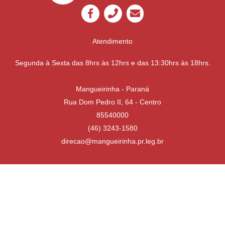
Atendimento
Segunda à Sexta das 8hrs às 12hrs e das 13:30hrs às 18hrs.
Mangueirinha - Paraná
Rua Dom Pedro II, 64 - Centro
85540000
(46) 3243-1580
direcao@mangueirinha.pr.leg.br
Desenvolvido por
Atualizado Quinta-feira, 16 de Julho de 2026 às 13:31:02